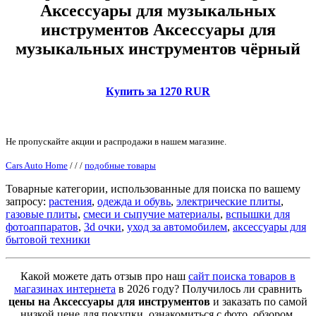
Аксессуары для музыкальных
инструментов Аксессуары для
музыкальных инструментов чёрный
Купить за 1270 RUR
Не пропускайте акции и распродажи в нашем магазине.
Cars Auto Home
/
/
/
подобные товары
Товарные категории, использованные для поиска по вашему
запросу:
растения
,
одежда и обувь
,
электрические плиты
,
газовые плиты
,
смеси и сыпучие материалы
,
вспышки для
фотоаппаратов
,
3d очки
,
уход за автомобилем
,
аксессуары для
бытовой техники
Какой можете дать отзыв про наш
сайт поиска товаров в
магазинах интернета
в 2026 году? Получилось ли сравнить
цены на Аксессуары для инструментов
и заказать по самой
низкой цене для покупки, ознакомиться с фото, обзором,