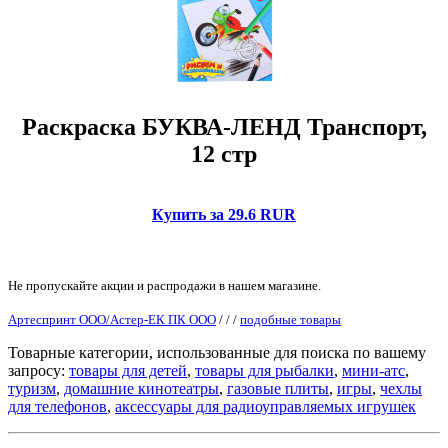
Раскраска БУКВА-ЛЕНД Транспорт,
12 стр
Купить за 29.6 RUR
Не пропускайте акции и распродажи в нашем магазине.
Артеспринт ООО/Астер-ЕК ПК ООО
/
/
/
подобные товары
Товарные категории, использованные для поиска по вашему
запросу:
товары для детей
,
товары для рыбалки
,
мини-атс
,
туризм
,
домашние кинотеатры
,
газовые плиты
,
игры
,
чехлы
для телефонов
,
аксессуары для радиоуправляемых игрушек