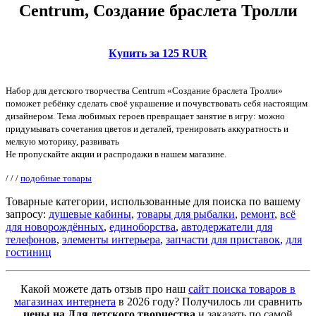
Centrum, Создание браслета Тролли
Купить за 125 RUR
Набор для детского творчества Centrum «Создание браслета Тролли»
поможет ребёнку сделать своё украшение и почувствовать себя настоящим
дизайнером. Тема любимых героев превращает занятие в игру: можно
придумывать сочетания цветов и деталей, тренировать аккуратность и
мелкую моторику, развивать
Не пропускайте акции и распродажи в нашем магазине.
/
/
/
подобные товары
Товарные категории, использованные для поиска по вашему
запросу:
душевые кабины
,
товары для рыбалки
,
ремонт
,
всё
для новорождённых
,
единоборства
,
автодержатели для
телефонов
,
элементы интерьера
,
запчасти для приставок
,
для
гостиниц
Какой можете дать отзыв про наш
сайт поиска товаров в
магазинах интернета
в 2026 году? Получилось ли сравнить
цены на Для детского творчества
и заказать по самой