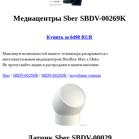
Медиацентры Sber SBDV-00269K
Купить за 6490 RUR
Максимум возможностей вашего телевизора раскрывается с
интеллектуальным медиацентром SberBox Max x Okko.
Не пропускайте акции и распродажи в нашем магазине.
Sber
/
SBDV-00269K
/
SBDV-00269K
/
подобные товары
Датчик Sber SBDV-00029