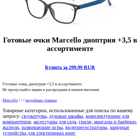
Готовые очки Marcello диоптрия +3,5 в
ассортименте
Купить за 299.99 RUR
Готовые очки, диоптрия +3,5 в ассортименте
Не пропускайте акции и распродажи в нашем магазине.
Marcello
/
/
/
подобные товары
Товарные категории, использованные для поиска по вашему
запросу:
скульптуры
,
духовые шкафы
,
комплектующие для
компьютеров
,
аксессуары для сада
,
грили, мангалы и барбекю
,
жалюзи
,
развивающие игры
,
видеорегистраторы
,
зарядные
устройства для электронных книг