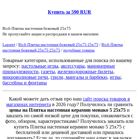
Купить за 590 RUR
Rich Плитка настенная бежевый 25х75
Не пропускайте акции и распродажи в нашем магазине.
Laparet
/
Rich Плитка настенная бежевый 25х75 25х75
/
Rich Плитка
настенная бежевый 25х75 25х75
/
подобные товары
Товарные категории, использованные для поиска по вашему
запросу:
настольные игры
,
аксессуары
,
маникюрные
принадлежности
,
газеты
,
железнодорожные билеты
,
микроволновые печи
,
грили, мангалы и барбекю
,
игры
,
бассейны и фонтаны
Какой можете дать отзыв про наш
сайт поиска товаров в
магазинах интернета
в 2026 году? Получилось ли сравнить
цены на Плитка настенная керамин монако 5 25х75
и
заказать по самой низкой цене для покупки, ознакомиться с
фото, обзором, характеристиками? Получилось заказать или
купить Плитка настенная керамин монако 5 25х75 с
бесплатной или дешевой доставкой или пришлось
доплачивать? Если да, то сохраняйте наш адрес в закладки,