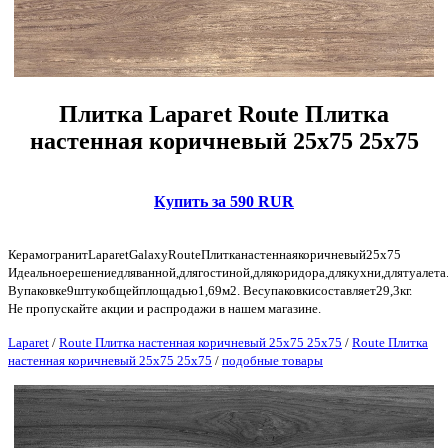
Плитка Laparet Route Плитка
настенная коричневый 25х75 25х75
Купить за 590 RUR
КерамогранитLaparetGalaxyRouteПлитканастеннаякоричневый25х75
Идеальноерешениедляванной,длягостиной,длякоридора,длякухни,длятуалет
Вупаковке9штукобщейплощадью1,69м2. Весупаковкисоставляет29,3кг.
Не пропускайте акции и распродажи в нашем магазине.
Laparet
/
Route Плитка настенная коричневый 25х75 25х75
/
Route Плитка
настенная коричневый 25х75 25х75
/
подобные товары