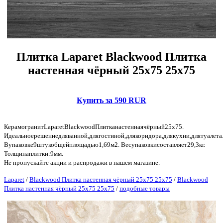
Плитка Laparet Blackwood Плитка
настенная чёрный 25х75 25х75
Купить за 590 RUR
КерамогранитLaparetBlackwoodПлитканастеннаячёрный25х75.
Идеальноерешениедляванной,длягостиной,длякоридора,длякухни,длятуалет
Вупаковке9штукобщейплощадью1,69м2. Весупаковкисоставляет29,3кг.
Толщинаплитки:9мм.
Не пропускайте акции и распродажи в нашем магазине.
Laparet
/
Blackwood Плитка настенная чёрный 25х75 25х75
/
Blackwood
Плитка настенная чёрный 25х75 25х75
/
подобные товары