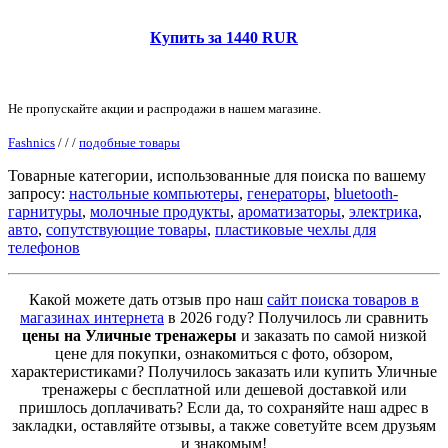
Купить за 1440 RUR
Не пропускайте акции и распродажи в нашем магазине.
Fashnics
/
/
/
подобные товары
Товарные категории, использованные для поиска по вашему
запросу:
настольные компьютеры
,
генераторы
,
bluetooth-
гарнитуры
,
молочные продукты
,
ароматизаторы
,
электрика
,
авто
,
сопутствующие товары
,
пластиковые чехлы для
телефонов
Какой можете дать отзыв про наш
сайт поиска товаров в
магазинах интернета
в 2026 году? Получилось ли сравнить
цены на Уличные тренажеры
и заказать по самой низкой
цене для покупки, ознакомиться с фото, обзором,
характеристиками? Получилось заказать или купить Уличные
тренажеры с бесплатной или дешевой доставкой или
пришлось доплачивать? Если да, то сохраняйте наш адрес в
закладки, оставляйте отзывы, а также советуйте всем друзьям
и знакомым!