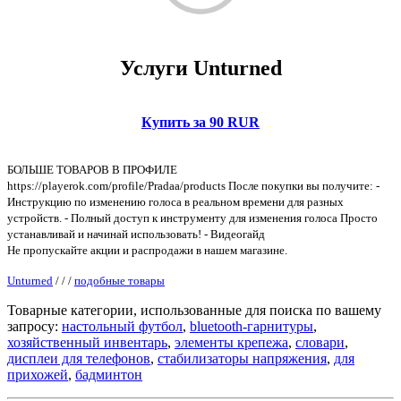
Услуги Unturned
Купить за 90 RUR
БОЛЬШЕ ТОВАРОВ В ПРОФИЛЕ
https://playerok.com/profile/Pradaa/products После покупки вы получите: -
Инструкцию по изменению голоса в реальном времени для разных
устройств. - Полный доступ к инструменту для изменения голоса Просто
устанавливай и начинай использовать! - Видеогайд
Не пропускайте акции и распродажи в нашем магазине.
Unturned
/
/
/
подобные товары
Товарные категории, использованные для поиска по вашему
запросу:
настольный футбол
,
bluetooth-гарнитуры
,
хозяйственный инвентарь
,
элементы крепежа
,
словари
,
дисплеи для телефонов
,
стабилизаторы напряжения
,
для
прихожей
,
бадминтон