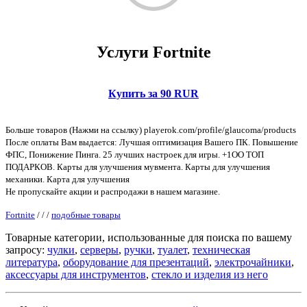
Услуги Fortnite
Купить за 90 RUR
Больше товаров (Нажми на ссылку) playerok.com/profile/glaucoma/products
После оплаты Вам выдается: Лучшая оптимизация Вашего ПК. Повышение
ФПС, Понижение Пинга. 25 лучших настроек для игры. +1OO ТОП
ПОДАРКОВ. Карты для улучшения мувмента. Карты для улучшения
механики. Карта для улучшения
Не пропускайте акции и распродажи в нашем магазине.
Fortnite
/
/
/
подобные товары
Товарные категории, использованные для поиска по вашему
запросу:
чулки
,
серверы
,
ручки
,
туалет
,
техническая
литература
,
оборудование для презентаций
,
электрочайники
,
аксессуары для инструментов
,
стекло и изделия из него