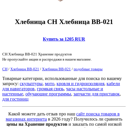
Хлебница CH Хлебница ВВ-021
Купить за 1205 RUR
CH Хлебница ВВ-021 Хранение продуктов
Не пропускайте акции и распродажи в нашем магазине.
CH
/
Хлебница ВВ-021
/
Хлебница ВВ-021
/
подобные товары
Товарные категории, использованные для поиска по вашему
запросу:
скульптуры
,
мото
,
кровля и гидроизоляция
,
кабели
для навигаторов
,
громкая связь
,
часы настольные и
настенные
,
обучающие программы
,
запчасти для приставок
,
для гостиниц
Какой можете дать отзыв про наш
сайт поиска товаров в
магазинах интернета
в 2026 году? Получилось ли сравнить
цены на Хранение продуктов
и заказать по самой низкой