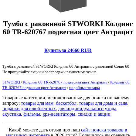
Тумба с раковиной STWORKI Колдинг
60 TR-620767 подвесная цвет Антрацит
Купить за 24660 RUR
Тумба с раковиной STWORKI Колдинг 60 Антрацит, с раковиной Como 60
Не пропускайте акции и распродажи в нашем магазине.
STWORKI
/
Колдинг 60 TR-620767 подвесная цвет Антрацит
/
Колдинг 60
TR-620767 подвесная цвет Антрацит
/
подобные товары
Товарные категории, использованные для поиска по вашему
запросу:
товары для мам
,
баскетбол
,
товары для дома и сада
,
подарки для влюбленных
,
для индивидуального ухода
,
акустика
,
фильмы
,
gps-навигаторы
,
скидки и акции
Какой можете дать отзыв про наш
сайт поиска товаров в
магазинах интернета
в 2026 году? Получилось ли сравнить