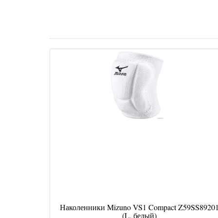
Наколенники Mizuno VS1 Compact Z59SS8920
(L, белый)