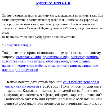
Купить за 1899 RUR
Одним из самых первых индийских слов, вошедших в английский язык, был
сленг хиндустани, обозначающий грабеж: loot. Согласно Оксфордскому
словарю английского языка, это слово редко можно было услышать за
пределами равнин Северной Индии до конца XVIII века, когда оно внезапно
стало
Не пропускайте акции и распродажи в нашем магазине.
/
/
/
подобные товары
Товарные категории, использованные для поиска по вашему
запросу:
бытовая химия
,
принтеры и мфу
,
бизнес-сувениры
,
хозяйственный инвентарь
,
обогреватели
,
алкогольные
напитки
,
корпусная мебель
,
электронные книги
,
защитные
пленки для телефонов
Какой можете дать отзыв про наш
сайт поиска товаров в
магазинах интернета
в 2026 году? Получилось ли сравнить
цены на Кальяны
и заказать по самой низкой цене для
покупки, ознакомиться с фото, обзором, характеристиками?
Получилось заказать или купить Кальяны с бесплатной или
дешевой доставкой или пришлось доплачивать? Если да, то