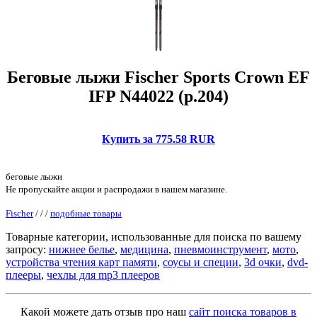
Беговые лыжи Fischer Sports Crown EF
IFP N44022 (р.204)
Купить за 775.58 RUR
беговые лыжи
Не пропускайте акции и распродажи в нашем магазине.
Fischer
/
/
/
подобные товары
Товарные категории, использованные для поиска по вашему
запросу:
нижнее белье
,
медицина
,
пневмоинструмент
,
мото
,
устройства чтения карт памяти
,
соусы и специи
,
3d очки
,
dvd-
плееры
,
чехлы для mp3 плееров
Какой можете дать отзыв про наш
сайт поиска товаров в