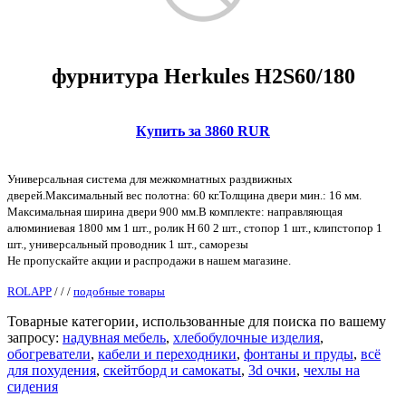
фурнитура Herkules H2S60/180
Купить за 3860 RUR
Универсальная система для межкомнатных раздвижных
дверей.Максимальный вес полотна: 60 кг.Толщина двери мин.: 16 мм.
Максимальная ширина двери 900 мм.В комплекте: направляющая
алюминиевая 1800 мм 1 шт., ролик H 60 2 шт., стопор 1 шт., клипстопор 1
шт., универсальный проводник 1 шт., саморезы
Не пропускайте акции и распродажи в нашем магазине.
ROLAPP
/
/
/
подобные товары
Товарные категории, использованные для поиска по вашему
запросу:
надувная мебель
,
хлебобулочные изделия
,
обогреватели
,
кабели и переходники
,
фонтаны и пруды
,
всё
для похудения
,
скейтборд и самокаты
,
3d очки
,
чехлы на
сидения