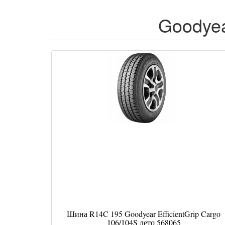
Goodyear
Шина R14C 195 Goodyear EfficientGrip Cargo
106/104S лето 568065