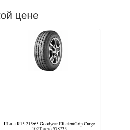
зкой цене
Шина R15 215/65 Goodyear EfficientGrip Cargo
102T лето 578733