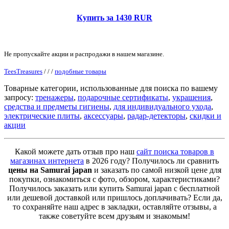
Купить за 1430 RUR
Не пропускайте акции и распродажи в нашем магазине.
TeesTreasures
/
/
/
подобные товары
Товарные категории, использованные для поиска по вашему
запросу:
тренажеры
,
подарочные сертификаты
,
украшения
,
средства и предметы гигиены
,
для индивидуального ухода
,
электрические плиты
,
аксессуары
,
радар-детекторы
,
скидки и
акции
Какой можете дать отзыв про наш
сайт поиска товаров в
магазинах интернета
в 2026 году? Получилось ли сравнить
цены на Samurai japan
и заказать по самой низкой цене для
покупки, ознакомиться с фото, обзором, характеристиками?
Получилось заказать или купить Samurai japan с бесплатной
или дешевой доставкой или пришлось доплачивать? Если да,
то сохраняйте наш адрес в закладки, оставляйте отзывы, а
также советуйте всем друзьям и знакомым!