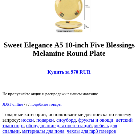
Sweet Elegance A5 10-inch Five Blessings
Melamine Round Plate
Купить за 970 RUR
Не пропускайте акции и распродажи в нашем магазине.
JDST online
/
/
/
подобные товары
Товарные категории, использованные для поиска по вашему
запросу:
носки
,
подарки
,
сноуборд
,
фрукты и овощи
,
детский
транспорт
,
оборудование для презентаций
,
мебель для
спальни
,
материалы для пола
,
чехлы для mp3 плееров